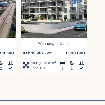
Wohnung in Dénia
98.500
Ref: 1558B1-vlc
€399.000
Hausgröße 82m²
Land TBA
2
3
2