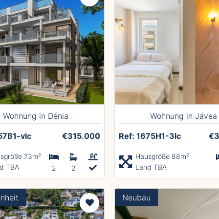
Wohnung in Dénia
Wohnung in Jávea
57B1-vlc
€315.000
Ref: 1675H1-3lc
€3
sgröße 73m²
Hausgröße 88m²
d TBA
Land TBA
2
2
nheit
Neubau