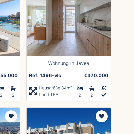
Wohnung in Jávea
55.000
Ref: 1496-vlc
€370.000
Hausgröße 84m²
Land TBA
2
2
2
2