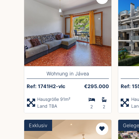
Wohnung in Jávea
Ref: 1741H2-vlc
€295.000
Ref: 15
Hausgröße 91m²
Hau
Land TBA
Lan
2
2
Exklusiv
Gelege