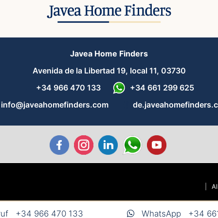
Javea Home Finders
Avenida de la Libertad 19, local 11, 03730
+34 966 470 133
+34 661 299 625
info@javeahomefinders.com
de.javeahomefinders.
|
A
uf
+34 966 470 133
WhatsApp
+34 66