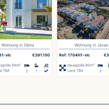
Wohnung in Dénia
Wohnung in Jávea
81-vlc
€381.150
Ref: 1704H1-vlc
€3
sgröße 88m²
Hausgröße 90m²
d TBA
Land TBA
2
1
3