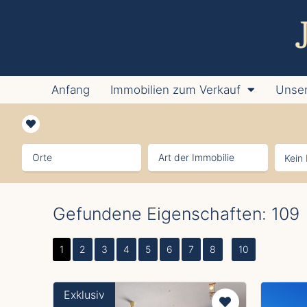
Anfang
Immobilien zum Verkauf
Unser
Orte
Art der Immobilie
Gefundene Eigenschaften: 109
1
2
3
4
5
6
7
8
10
Exklusiv