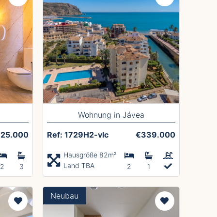
Wohnung in Jávea
25.000
Ref: 1729H2-vlc
€339.000
Hausgröße 82m²
Land TBA
2
3
2
1
Neubau