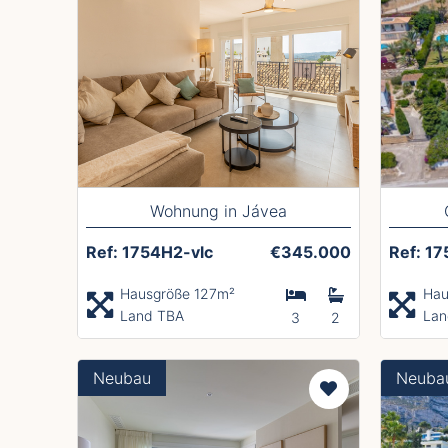
Wohnung in Jávea
Ref: 1754H2-vlc
€345.000
Ref: 17
Hausgröße 127m²
Hau
Land TBA
Lan
3
2
Neubau
Neuba