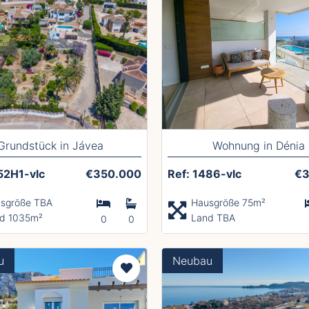
Grundstück in Jávea
Wohnung in Dénia
52H1-vlc
€350.000
Ref: 1486-vlc
€3
sgröße TBA
Hausgröße 75m²
d 1035m²
Land TBA
0
0
u
Neubau