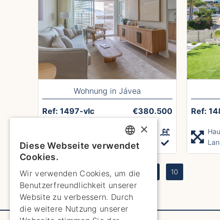
Wohnung in Jávea
Ref: 1497-vlc
€380.500
Ref: 14
×
Hausgröße 105m²
Hau
Land TBA
Lan
3
2
Diese Webseite verwendet
ENGLISH
Cookies.
ENGLISH
1
2
3
4
5
6
7
8
10
Wir verwenden Cookies, um die
Benutzerfreundlichkeit unserer
SPANISH
Website zu verbessern. Durch
GERMAN
die weitere Nutzung unserer