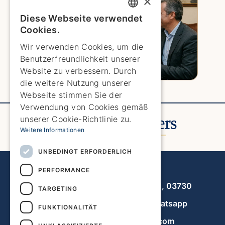
×
Diese Webseite verwendet
ENGLISH
Cookies.
ENGLISH
Wir verwenden Cookies, um die
Benutzerfreundlichkeit unserer
SPANISH
Website zu verbessern. Durch
GERMAN
die weitere Nutzung unserer
Webseite stimmen Sie der
FRENCH
Verwendung von Cookies gemäß
DUTCH
unserer Cookie-Richtlinie zu.
Weitere Informationen
UNBEDINGT ERFORDERLICH
Javea Home Finders
PERFORMANCE
Avenida de la Libertad 19, local 11, 03730
TARGETING
+34 966 470 133
Whatsapp
FUNKTIONALITÄT
info@javeahomefinders.com