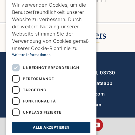
Zustand, den Abmessungen und allen anderen
ENGLISH
Wir verwenden Cookies, um die
wichtigen Aspekten überzeugen.
Benutzerfreundlichkeit unserer
SPANISH
Website zu verbessern. Durch
GERMAN
die weitere Nutzung unserer
Webseite stimmen Sie der
FRENCH
Verwendung von Cookies gemäß
DUTCH
unserer Cookie-Richtlinie zu.
Weitere Informationen
Javea Home Finders
UNBEDINGT ERFORDERLICH
Avenida de la Libertad 19, local 11, 03730
PERFORMANCE
+34 966 470 133
Whatsapp
TARGETING
info@javeahomefinders.com
FUNKTIONALITÄT
de.javeahomefinders.com
UNKLASSIFIZIERTE
ALLE AKZEPTIEREN