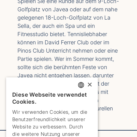
Spielen Sie eine Runde auf dem 9-Loch-
Golfplatz von Javea oder auf dem nahe
gelegenen 18-Loch-Golfplatz von La
Sella, der auch ein Spa und ein
Fitnesstudio bietet. Tennisliebhaber
können im David Ferrer Club oder im
Pinos Club Unterricht nehmen oder eine
Partie spielen. Wer im Sommer kommt,
sollte sich die berühmten Feste von
Javea nicht entgehen lassen, darunter
×
das San-Juan-Fest und das Fest der
Mauren und Christen, die jeweils mit
Diese Webseite verwendet
ENGLISH
Paraden, Feuerwerk und reichen
Cookies.
Traditionen den lebendigen kulturellen
ENGLISH
Wir verwenden Cookies, um die
Geist von Javea präsentieren.
Benutzerfreundlichkeit unserer
SPANISH
Website zu verbessern. Durch
GERMAN
die weitere Nutzung unserer