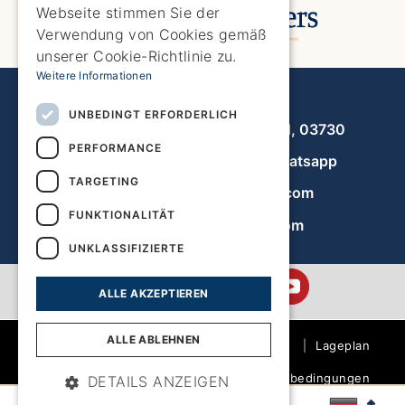
Webseite stimmen Sie der
FRENCH
Verwendung von Cookies gemäß
DUTCH
unserer Cookie-Richtlinie zu.
Weitere Informationen
Javea Home Finders
UNBEDINGT ERFORDERLICH
Avenida de la Libertad 19, local 11, 03730
PERFORMANCE
+34 966 470 133
Whatsapp
TARGETING
info@javeahomefinders.com
FUNKTIONALITÄT
de.javeahomefinders.com
UNKLASSIFIZIERTE
ALLE AKZEPTIEREN
ALLE ABLEHNEN
|
Lageplan
|
Allgemeine Geschäftsbedingungen
DETAILS ANZEIGEN