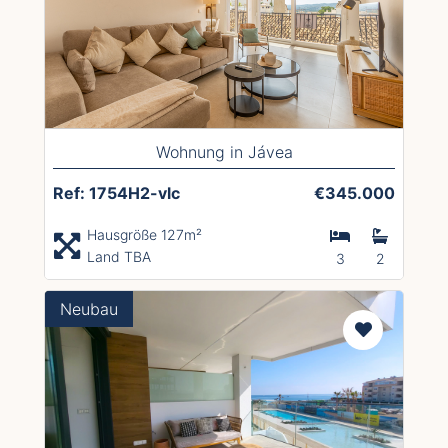
Wohnung in Jávea
Ref: 1754H2-vlc
€345.000
Hausgröße 127m²
Land TBA
3
2
Neubau