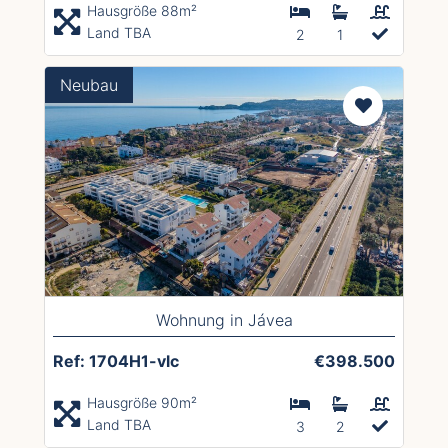
Hausgröße 88m²
Land TBA
2
1
Neubau
Wohnung in Jávea
Ref: 1704H1-vlc
€398.500
Hausgröße 90m²
Land TBA
3
2