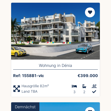
Wohnung in Dénia
Ref: 1558B1-vlc
€399.000
Hausgröße 82m²
Land TBA
3
2
Demnächst