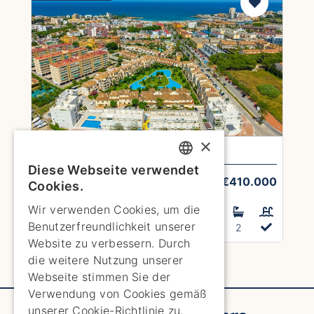
×
Wohnung in Jávea
Diese Webseite verwendet
ENGLISH
Ref: 1749H2-vlc
€410.000
Cookies.
ENGLISH
Wir verwenden Cookies, um die
Hausgröße 94m²
Benutzerfreundlichkeit unserer
Land TBA
SPANISH
2
2
Website zu verbessern. Durch
GERMAN
Next Page
die weitere Nutzung unserer
Webseite stimmen Sie der
FRENCH
Verwendung von Cookies gemäß
DUTCH
unserer Cookie-Richtlinie zu.