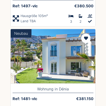
Ref: 1497-vlc
€380.500
Hausgröße 105m²
Land TBA
3
2
Neubau
Wohnung in Dénia
Ref: 1481-vlc
€381.150