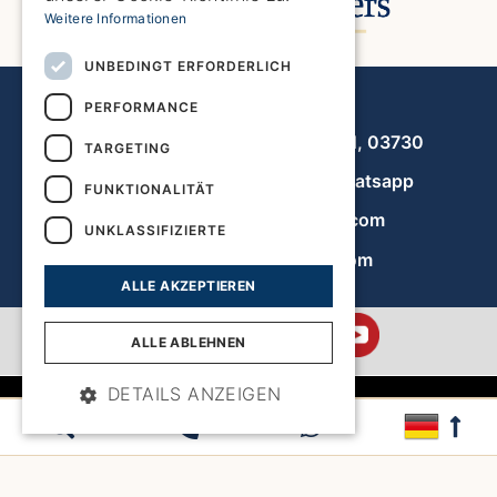
Weitere Informationen
UNBEDINGT ERFORDERLICH
Javea Home Finders
PERFORMANCE
Avenida de la Libertad 19, local 11, 03730
TARGETING
+34 966 470 133
Whatsapp
FUNKTIONALITÄT
info@javeahomefinders.com
UNKLASSIFIZIERTE
de.javeahomefinders.com
ALLE AKZEPTIEREN
ALLE ABLEHNEN
DETAILS ANZEIGEN
|
Lageplan
|
Allgemeine Geschäftsbedingungen