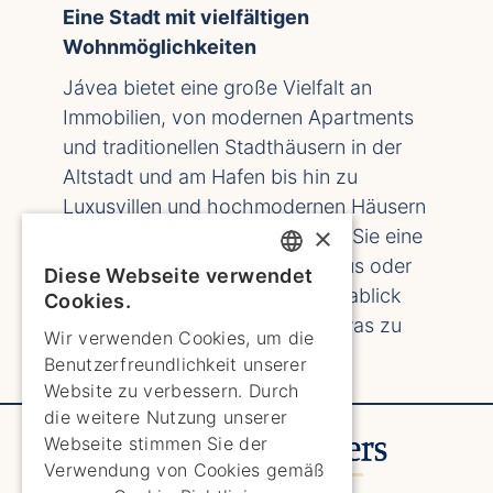
Eine Stadt mit vielfältigen
Wohnmöglichkeiten
Jávea
bietet eine große Vielfalt an
Immobilien, von modernen Apartments
und traditionellen Stadthäusern in der
Altstadt und am Hafen bis hin zu
Luxusvillen und hochmodernen Häusern
×
in den umliegenden Hügeln. Ob Sie eine
Ferienwohnung, ein Familienhaus oder
Diese Webseite verwendet
ENGLISH
eine luxuriöse Villa mit Panoramablick
Cookies.
suchen,
Jávea
hat für jeden etwas zu
ENGLISH
Wir verwenden Cookies, um die
bieten.
Benutzerfreundlichkeit unserer
SPANISH
Website zu verbessern. Durch
GERMAN
die weitere Nutzung unserer
Webseite stimmen Sie der
FRENCH
Verwendung von Cookies gemäß