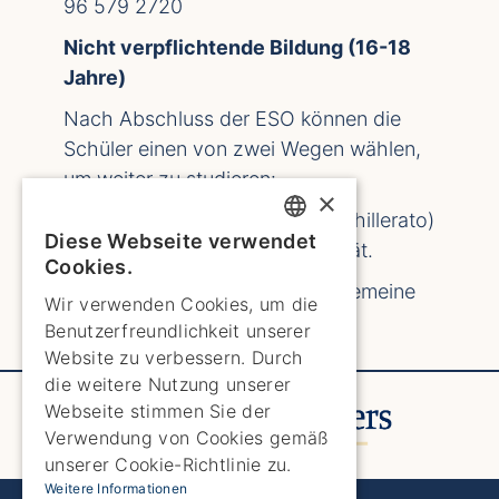
96 579 2720
Nicht verpflichtende Bildung (16-18
Jahre)
Nach Abschluss der ESO können die
Schüler einen von zwei Wegen wählen,
um weiter zu studieren:
×
Obere Sekundarschulstufe (Bachillerato)
Diese Webseite verwendet
ENGLISH
- Vorbereitung auf die Universität.
Cookies.
Mittlere Berufsausbildung - allgemeine
ENGLISH
Wir verwenden Cookies, um die
Ausbildung und Fachpraktika.
Benutzerfreundlichkeit unserer
SPANISH
Website zu verbessern. Durch
GERMAN
die weitere Nutzung unserer
Webseite stimmen Sie der
FRENCH
Verwendung von Cookies gemäß
DUTCH
unserer Cookie-Richtlinie zu.
Weitere Informationen