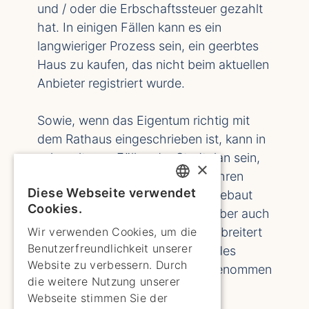
und / oder die Erbschaftssteuer gezahlt
hat. In einigen Fällen kann es ein
langwieriger Prozess sein, ein geerbtes
Haus zu kaufen, das nicht beim aktuellen
Anbieter registriert wurde.
Sowie, wenn das Eigentum richtig mit
dem Rathaus eingeschrieben ist, kann in
sehr seltenen Fällen der Stadtplan sein,
×
dass eine Straße in oder durch Ihren
Diese Webseite verwendet
beabsichtigten Eigentumskauf gebaut
ENGLISH
Cookies.
wird. Dies ist sehr selten, kann aber auch
ENGLISH
vorkommen, dass die Straße verbreitert
Wir verwenden Cookies, um die
Benutzerfreundlichkeit unserer
werden muss und dazu ein Teil des
SPANISH
Website zu verbessern. Durch
Grundstücks vom Grundstück genommen
GERMAN
die weitere Nutzung unserer
werden kann.
Webseite stimmen Sie der
FRENCH