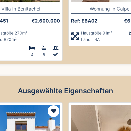
Villa in Benitachell
Wohnung in Calpe
4451
€2.600.000
Ref: EBA02
€6
sgröße 270m²
Hausgröße 91m²
d 870m²
Land TBA
4
5
Ausgewählte Eigenschaften