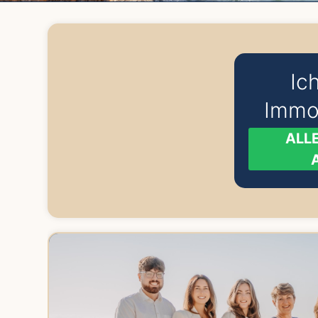
Ich
Immob
ALL