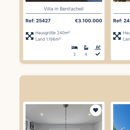
Villa in Benitachell
Ref: 25427
€3.100.000
Ref: 2
Hausgröße 240m²
Hau
Land 1.196m²
Lan
3
4