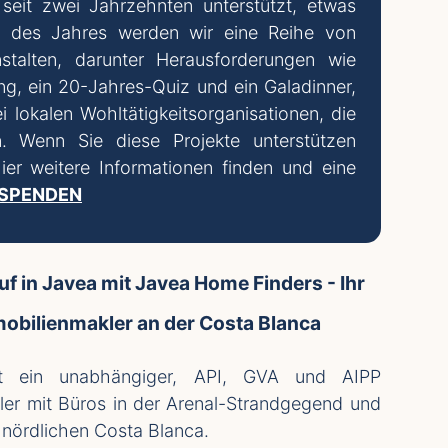
seit zwei Jahrzehnten unterstützt, etwas
e des Jahres werden wir eine Reihe von
stalten, darunter Herausforderungen wie
g, ein 20-Jahres-Quiz und ein Galadinner,
i lokalen Wohltätigkeitsorganisationen, die
. Wenn Sie diese Projekte unterstützen
er weitere Informationen finden und eine
 SPENDEN
f in Javea mit Javea Home Finders - Ihr
mobilienmakler an der Costa Blanca
t ein unabhängiger, API, GVA und AIPP
kler mit Büros in der Arenal-Strandgegend und
 nördlichen Costa Blanca.