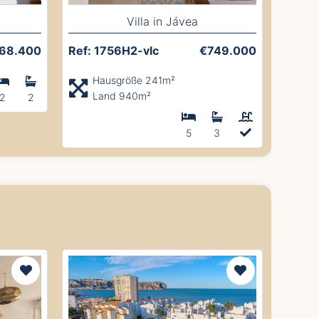
Villa in Jávea
68.400
Ref: 1756H2-vlc
€749.000
Hausgröße 241m²
Land 940m²
2
2
5
3