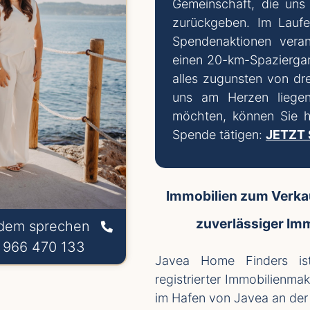
Gemeinschaft, die uns 
zurückgeben. Im Lauf
Spendenaktionen veran
einen 20-km-Spaziergan
alles zugunsten von dre
uns am Herzen liegen
möchten, können Sie hi
Spende tätigen:
JETZT
Immobilien zum Verkau
zuverlässiger Im
dem sprechen
 966 470 133
Javea Home Finders is
registrierter Immobilienma
im Hafen von Javea an der