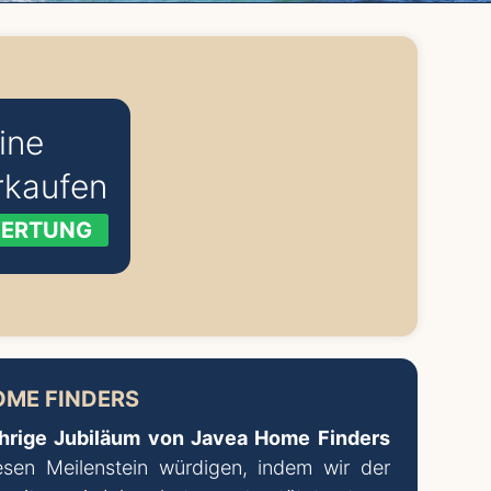
eine
rkaufen
WERTUNG
OME FINDERS
hrige Jubiläum von Javea Home Finders
esen Meilenstein würdigen, indem wir der