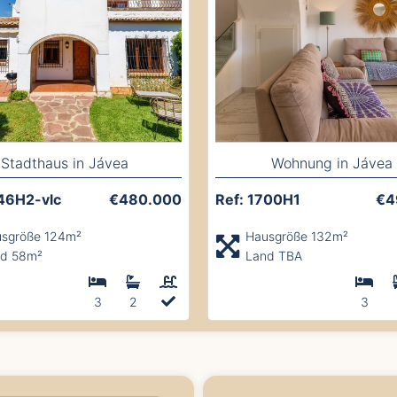
Stadthaus in Jávea
Wohnung in Jávea
746H2-vlc
€480.000
Ref: 1700H1
€4
sgröße 124m²
Hausgröße 132m²
d 58m²
Land TBA
3
2
3