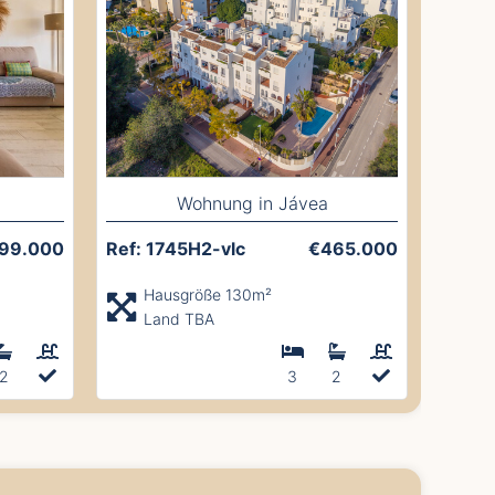
Wohnung in Jávea
99.000
Ref: 1745H2-vlc
€465.000
Hausgröße 130m²
Land TBA
2
3
2