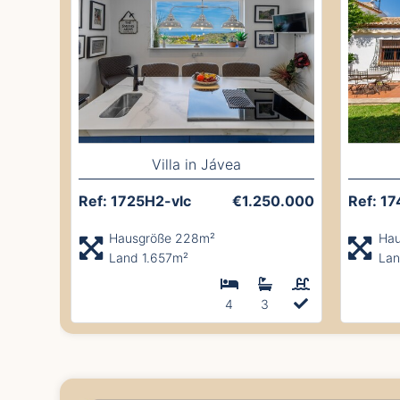
Villa in Jávea
Ref: 1725H2-vlc
€1.250.000
Ref: 1
Hausgröße 228m²
Hau
Land 1.657m²
Lan
4
3