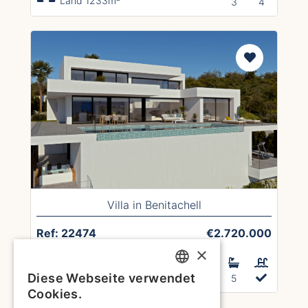
Land 1233m²
3
4
Villa in Benitachell
Ref: 22474
€2.720.000
×
Hausgröße 278m²
Diese Webseite verwendet
Land 1087m²
4
5
ENGLISH
Cookies.
1
2
3
4
5
6
7
8
10