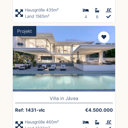
Hausgröße 435m²
Land 1565m²
4
6
Projekt
Villa in Jávea
Ref: 1431-vlc
€4.500.000
Hausgröße 460m²