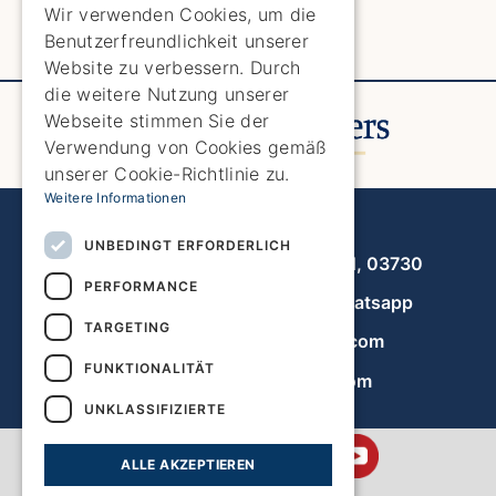
ENGLISH
Wir verwenden Cookies, um die
Benutzerfreundlichkeit unserer
SPANISH
Website zu verbessern. Durch
GERMAN
die weitere Nutzung unserer
Webseite stimmen Sie der
FRENCH
Verwendung von Cookies gemäß
DUTCH
unserer Cookie-Richtlinie zu.
Weitere Informationen
Javea Home Finders
UNBEDINGT ERFORDERLICH
Avenida de la Libertad 19, local 11, 03730
PERFORMANCE
+34 966 470 133
Whatsapp
TARGETING
info@javeahomefinders.com
FUNKTIONALITÄT
de.javeahomefinders.com
UNKLASSIFIZIERTE
ALLE AKZEPTIEREN