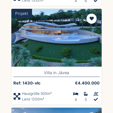
Land 1332m²
4
6
Projekt
Villa in Jávea
Ref: 1430-vlc
€4.400.000
Hausgröße 500m²
Land 1200m²
4
5