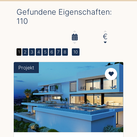
Gefundene Eigenschaften:
110
€
1
2
3
4
5
6
7
8
10
Projekt