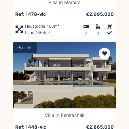
Villa in Moraira
Ref: 1478-vlc
€2.995.000
Hausgröße 460m²
Land 1864m²
4
4
Projekt
Villa in Benitachell
Ref: 1448-vlc
€2.865.000