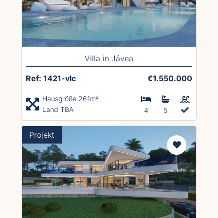
Villa in Jávea
Ref: 1421-vlc
€1.550.000
Hausgröße 261m²
Land TBA
4
5
Projekt