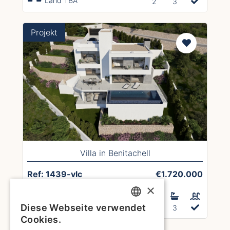
Land TBA
2
3
Projekt
Villa in Benitachell
Ref: 1439-vlc
€1.720.000
×
Hausgröße 450m²
Diese Webseite verwendet
Land 716m²
3
3
ENGLISH
Cookies.
1
2
3
4
5
6
7
8
10