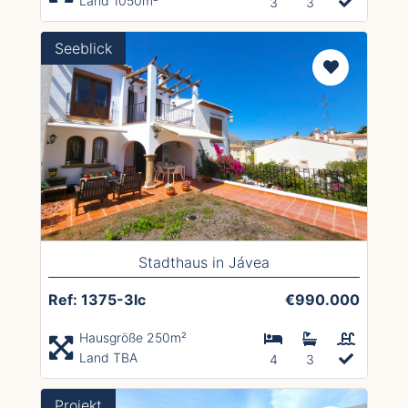
Land 1050m²
3
3
Seeblick
Stadthaus in Jávea
Ref: 1375-3lc
€990.000
Hausgröße 250m²
Land TBA
4
3
Projekt