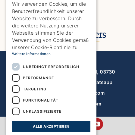
ENGLISH
Wir verwenden Cookies, um die
Benutzerfreundlichkeit unserer
SPANISH
Website zu verbessern. Durch
GERMAN
die weitere Nutzung unserer
Webseite stimmen Sie der
FRENCH
Verwendung von Cookies gemäß
DUTCH
unserer Cookie-Richtlinie zu.
Weitere Informationen
Javea Home Finders
UNBEDINGT ERFORDERLICH
Avenida de la Libertad 19, local 11, 03730
PERFORMANCE
+34 966 470 133
Whatsapp
TARGETING
info@javeahomefinders.com
FUNKTIONALITÄT
de.javeahomefinders.com
UNKLASSIFIZIERTE
ALLE AKZEPTIEREN