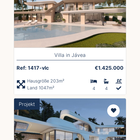
Villa in Jávea
Ref: 1417-vlc
€1.425.000
Hausgröße 203m²
Land 1047m²
4
4
Projekt