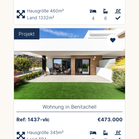
Hausgröße 460m²
Land 1332m²
4
6
Projekt
Wohnung in Benitachell
Ref: 1437-vlc
€473.000
Hausgröße 345m²