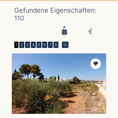
Gefundene Eigenschaften:
110
€
1
2
3
4
5
6
7
8
10