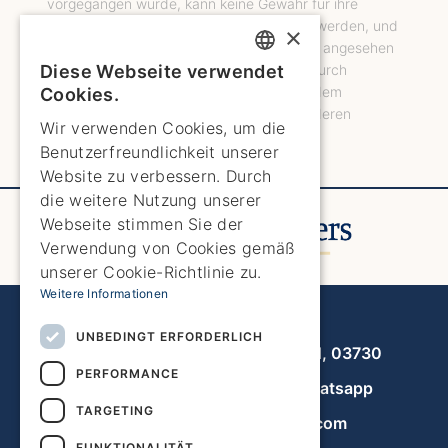
vorgegangen wurde, kann keine Gewähr für ihre
Richtigkeit in jeder Hinsicht übernommen werden, und
×
sie sollten nicht als Tatsachenbehauptung angesehen
Diese Webseite verwendet
werden. Potenzielle Käufer müssen sich durch
ENGLISH
Besichtigung oder auf andere Weise von dem
Cookies.
Zustand, den Abmessungen und allen anderen
ENGLISH
Wir verwenden Cookies, um die
wichtigen Aspekten überzeugen.
Benutzerfreundlichkeit unserer
SPANISH
Website zu verbessern. Durch
GERMAN
die weitere Nutzung unserer
Webseite stimmen Sie der
FRENCH
Verwendung von Cookies gemäß
DUTCH
unserer Cookie-Richtlinie zu.
Weitere Informationen
Javea Home Finders
UNBEDINGT ERFORDERLICH
Avenida de la Libertad 19, local 11, 03730
PERFORMANCE
+34 966 470 133
Whatsapp
TARGETING
info@javeahomefinders.com
FUNKTIONALITÄT