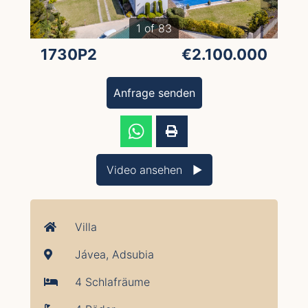
1 of 83
1730P2
€2.100.000
Anfrage senden
Video ansehen ▶︎
Villa
Jávea, Adsubia
4 Schlafräume