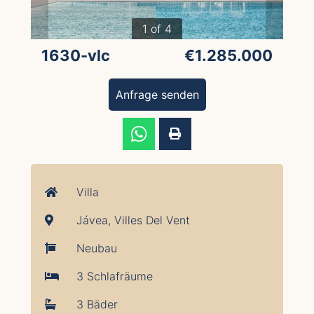
1 of 4
1630-vlc
€1.285.000
Anfrage senden
Villa
Jávea, Villes Del Vent
Neubau
3 Schlafräume
3 Bäder