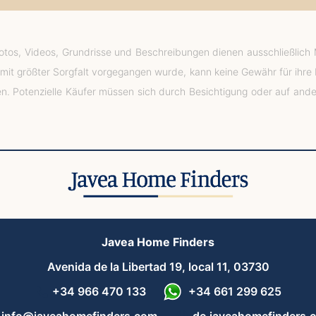
Fotos, Videos, Grundrisse und Beschreibungen dienen ausschließlich
g mit größter Sorgfalt vorgegangen wurde, kann keine Gewähr für ihre
en. Potenzielle Käufer müssen sich durch Besichtigung oder auf an
Javea Home Finders
Avenida de la Libertad 19, local 11, 03730
+34 966 470 133
+34 661 299 625
info@javeahomefinders.com
de.javeahomefinders.