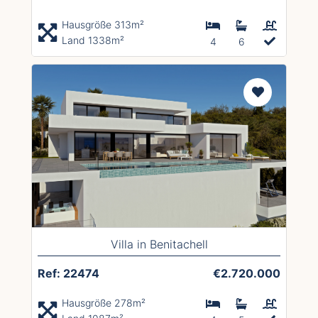
Hausgröße 313m²
Land 1338m²
4
6
Villa in Benitachell
Ref: 22474
€2.720.000
Hausgröße 278m²