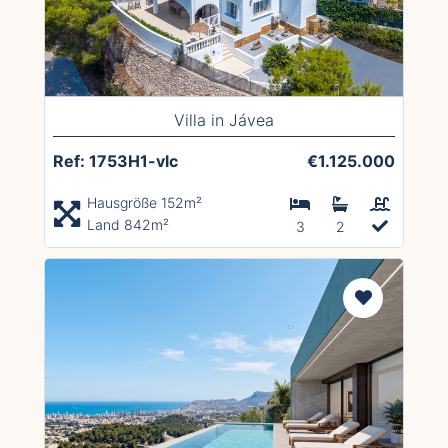
Villa in Jávea
Ref: 1753H1-vlc
€1.125.000
Hausgröße 152m²
Land 842m²
3
2