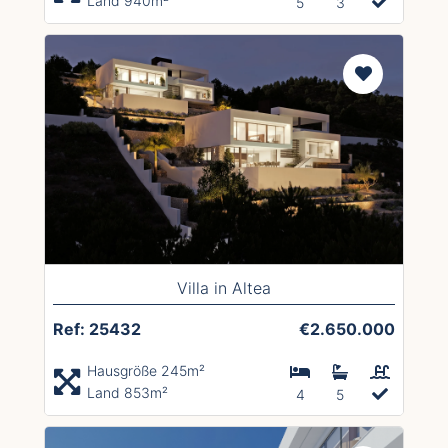
Land 940m²
5
3
Villa in Altea
Ref: 25432
€2.650.000
Hausgröße 245m²
Land 853m²
4
5