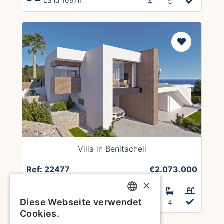
Land 1087m²
4
5
Villa in Benitachell
Ref: 22477
€2.073.000
×
Hausgröße 253m²
Diese Webseite verwendet
Land 951m²
3
4
ENGLISH
Cookies.
1
2
3
4
5
6
7