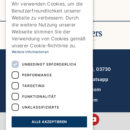
ENGLISH
Wir verwenden Cookies, um die
Benutzerfreundlichkeit unserer
SPANISH
Website zu verbessern. Durch
GERMAN
die weitere Nutzung unserer
Webseite stimmen Sie der
FRENCH
Verwendung von Cookies gemäß
DUTCH
unserer Cookie-Richtlinie zu.
Weitere Informationen
Javea Home Finders
UNBEDINGT ERFORDERLICH
Avenida de la Libertad 19, local 11, 03730
PERFORMANCE
+34 966 470 133
Whatsapp
TARGETING
info@javeahomefinders.com
FUNKTIONALITÄT
de.javeahomefinders.com
UNKLASSIFIZIERTE
ALLE AKZEPTIEREN