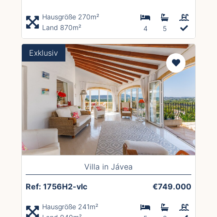
Hausgröße 270m²
Land 870m²
4
5
Exklusiv
Villa in Jávea
Ref: 1756H2-vlc
€749.000
Hausgröße 241m²