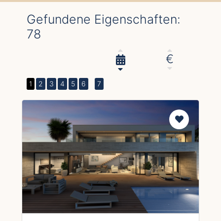
Gefundene Eigenschaften:
78
€
1
2
3
4
5
6
7