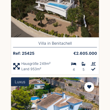
Villa in Benitachell
Ref: 25425
€2.605.000
Hausgröße 249m²
Land 953m²
4
5
Luxus