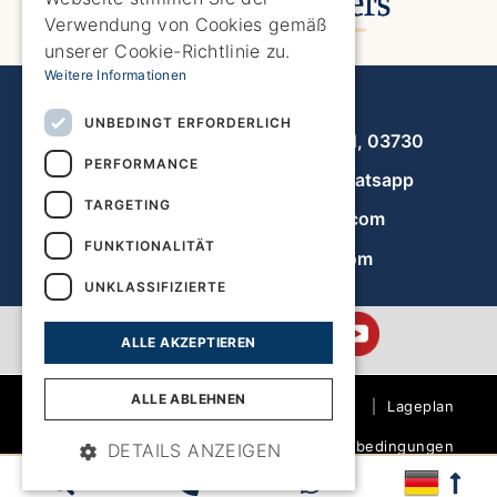
FRENCH
Verwendung von Cookies gemäß
DUTCH
unserer Cookie-Richtlinie zu.
Weitere Informationen
Javea Home Finders
UNBEDINGT ERFORDERLICH
Avenida de la Libertad 19, local 11, 03730
PERFORMANCE
+34 966 470 133
Whatsapp
TARGETING
info@javeahomefinders.com
FUNKTIONALITÄT
de.javeahomefinders.com
UNKLASSIFIZIERTE
ALLE AKZEPTIEREN
ALLE ABLEHNEN
|
Lageplan
|
Allgemeine Geschäftsbedingungen
DETAILS ANZEIGEN