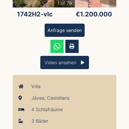
1 of 79
1742H2-vlc
€1.200.000
Anfrage senden
Video ansehen ▶︎
Villa
Jávea, Castellans
4 Schlafräume
3 Bäder