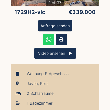
1 of 37
1729H2-vlc
€339.000
Anfrage senden
Video ansehen ▶︎
Wohnung Erdgeschoss
Jávea, Port
2 Schlafräume
1 Badezimmer